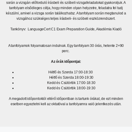
során a vizsgán előforduló írásbeli és szóbeli vizsgafeladatokat gyakoroljuk. A
tanfolyam elsődleges célja, hogy minden olyan helyzetre, feladatra fel tudj
készülni, amivel a vizsga során találkozhatsz. A tanfolyam során megtanulod a
vizsgához szükséges teljes írásbeli- és szóbeli eszközrendszert.
Tankönyv: LanguageCert C1 Exam Preparation Guide
, Akadémia Kiadó
A tanfolyamok folyamatosan indulnak. Egy tanfolyam 30 órás, hetente 2×90
perc.
Az órák időpontjai:
Hétfő és Szerda 17:00-18:30
Hétfő és Szerda 18:00-19:30
Kedd és Csütörtök 17:00-18:30
Kedd és Csütörtök 18:00-19:30
A megadott időpontoktól eltérő időpontban is tartunk órákat, de ezt minden
esetben egyeztetni kell az oktatóval a tanfolyamra való jelentkezés után.