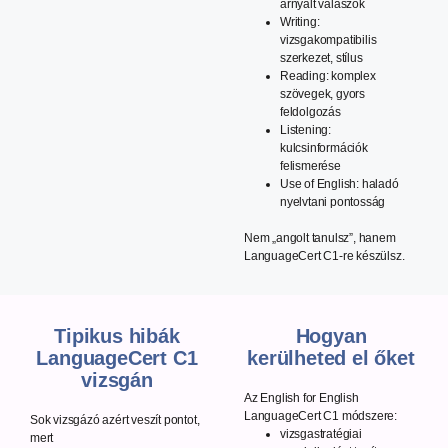
árnyalt válaszok
Writing:
vizsgakompatibilis
szerkezet, stílus
Reading: komplex
szövegek, gyors
feldolgozás
Listening:
kulcsinformációk
felismerése
Use of English: haladó
nyelvtani pontosság
Nem „angolt tanulsz”, hanem
LanguageCert C1-re készülsz.
Tipikus hibák
Hogyan
LanguageCert C1
kerülheted el őket
vizsgán
Az English for English
LanguageCert C1 módszere:
Sok vizsgázó azért veszít pontot,
vizsgastratégiai
mert