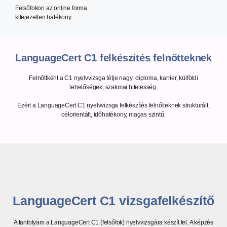
Felsőfokon az online forma
kifejezetten hatékony.
LanguageCert C1 felkészítés felnőtteknek
Felnőttként a C1 nyelvvizsga tétje nagy: diploma, karrier, külföldi
lehetőségek, szakmai hitelesség.
Ezért a LanguageCert C1 nyelvvizsga felkészítés felnőtteknek strukturált,
célorientált, időhatékony, magas szintű.
LanguageCert C1 vizsgafelkészítő
A tanfolyam a LanguageCert C1 (felsőfok) nyelvvizsgára készít fel. A képzés