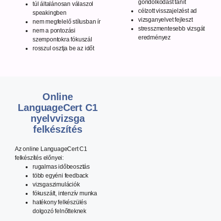
gondolkodást tanít
túl általánosan válaszol
célzott visszajelzést ad
speakingben
vizsganyelvet fejleszt
nem megfelelő stílusban ír
stresszmentesebb vizsgát
nem a pontozási
eredményez
szempontokra fókuszál
rosszul osztja be az időt
Online
LanguageCert C1
nyelvvizsga
felkészítés
Az online LanguageCert C1
felkészítés előnyei:
rugalmas időbeosztás
több egyéni feedback
vizsgaszimulációk
fókuszált, intenzív munka
hatékony felkészülés
dolgozó felnőtteknek