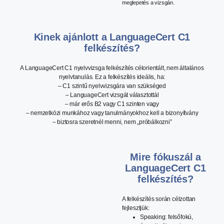
meglepetés a vizsgán.
Kinek ajánlott a LanguageCert C1
felkészítés?
A LanguageCert C1 nyelvvizsga felkészítés célorientált, nem általános
nyelvtanulás. Ez a felkészítés ideális, ha:
– C1 szintű nyelvvizsgára van szükséged
– LanguageCert vizsgát választottál
– már erős B2 vagy C1 szinten vagy
– nemzetközi munkához vagy tanulmányokhoz kell a bizonyítvány
– biztosra szeretnél menni, nem „próbálkozni”
Mire fókuszál a
LanguageCert C1
felkészítés?
A felkészítés során célzottan
fejlesztjük:
Speaking: felsőfokú,