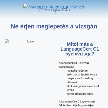
Online Nyelviskola
Ne érjen meglepetés a vizsgán
Mitől más a
LanguageCert C1
nyelvvizsga?
A LanguageCert C1 vizsga
sajátosságai:
moduláris felépítés
erős Use of English fókusz
magas szintű speaking
elvárások
strukturált, pontozásvezérelt
writing
pontos időgazdálkodás
A LanguageCert C1 nyelvvizsga
felkészítés célja, hogy ne érjen